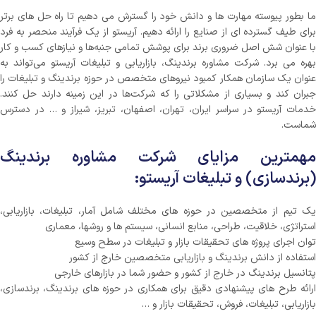
ما بطور پیوسته مهارت ها و دانش خود را گسترش می دهیم تا راه حل های برتر
برای طیف گسترده ای از صنایع را ارائه دهیم. آریستو از یک فرآیند منحصر به فرد
با عنوان شش اصل ضروری برند برای پوشش تمامی جنبه‌ها و نیازهای کسب و کار
بهره می برد. شرکت مشاوره برندینگ، بازاریابی و تبلیغات آریستو می‌تواند به
عنوان یک سازمان همکار کمبود نیروهای متخصص در حوزه برندینگ و تبلیغات را
جبران کند و بسیاری از مشکلاتی را که شرکت‌ها در این زمینه دارند حل کنند.
خدمات آریستو در سراسر ایران، تهران، اصفهان، تبریز، شیراز و … در دسترس
شماست.
مهمترین مزایای شرکت مشاوره برندینگ
(برندسازی) و تبلیغات آریستو:
یک تیم از متخصصین در حوزه های مختلف شامل آمار، تبلیغات، بازاریابی،
استراتژی، خلاقیت، طراحی، منابع انسانی، سیستم ها و روشها، معماری
توان اجرای پروژه های تحقیقات بازار و تبلیغات در سطح وسیع
استفاده از دانش برندینگ و بازاریابی متخصصین خارج از کشور
پتانسیل برندینگ در خارج از کشور و حضور شما در بازارهای خارجی
ارائه طرح های پیشنهادی دقیق برای همکاری در حوزه های برندینگ، برندسازی،
بازاریابی، تبلیغات، فروش، تحقیقات بازار و …