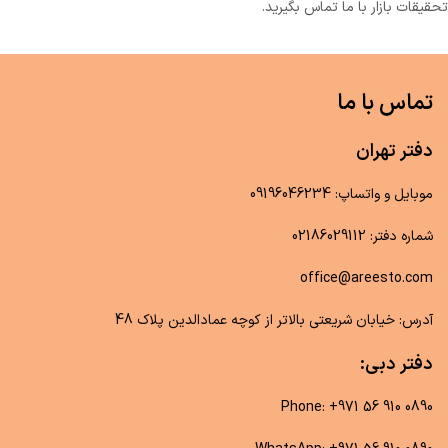
تحقیقات بازار با ما تماس بگیرید.
تماس با ما
دفتر تهران
موبایل و واتساپ: 09196046234
شماره دفتر: 02186029112
office@areesto.com
آدرس: خیابان شریعتی بالاتر از کوچه عمادالدین پلاک 48
دفتر دبی:
Phone: +971 56 910 0890