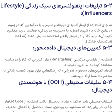
5-2 تبلیغات اینفلوئنسرهای سبک زندگی (Lifestyle
Influencers):
به جای استفاده از اینفلوئنسرهای تبلیغاتی عمومی، با بلاگرهایی که در زمینه
«دیزاین خانه»، «آشپزی اصیل» یا «مدرنیته در زندگی» فعالیت دارند همکاری
کنید. آن‌ها باید کالا را در «بستر واقعی استفاده» نمایش دهند (نه فقط
آنباکسینگ خشک).
5-3 کمپین‌های دیجیتال داده‌محور:
استفاده از بازاریابی بازگشتی (Retargeting) برای کاربرانی که کالا را در سایت
مشاهده کرده‌اند اما خرید نکرده‌اند.
ایجاد کمپین‌های «محتوای آموزشی» که راهکارهایی برای بهبود کیفیت زندگی با
محصولات شما ارائه می‌دهند.
5-4 تبلیغات محیطی (OOH) با هوشمندی
دیجیتال:
تبلیغات محیطی باید «مکمل» فضای دیجیتال باشد. استفاده از QR Codeهای
جذاب در بیلبوردها که مستقیماً به ویدئوی تست محصول یا کدهای تخفیف