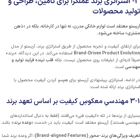
3- استراتژی برند عملگرا برای تامین، طراحی و
تولید محصولات
آریستو معتقد است لوازم خانگیِ مدرن، نه تنها در کارخانه، بلکه در «ذهن
مشتری» ساخته می‌شود
.
برای ارتقای کیفیت و تجربه محصول از طریق استراتژی برند، آریستو از مدل
Brand-Driven Product Evolution
استفاده می‌کند. در این دیدگاه، «برند»
صرفاً لایه‌ای از تبلیغات روی محصول نیست، بلکه
قلب تپنده فرآیند تولید و
مهندسی
است.
در ادامه، استراتژی پیشنهادی آریستو برای هم‌سو کردن کیفیت محصول با
استراتژی برند ارائه شده است:
3-1 مهندسیِ معکوسِ کیفیت بر اساس تعهد برند
بسیاری از برندها در تله «کیفیتِ فنی» می‌افتند (فقط به دنبال استانداردهای
مهندسی هستند). آریستو معتقد است کیفیت باید در خدمت
«
وعده برند
»
باشد.
تعریف ویژگی‌هایِ برند-محور
(Brand-aligned Features)
:
اگر وعده برند شما