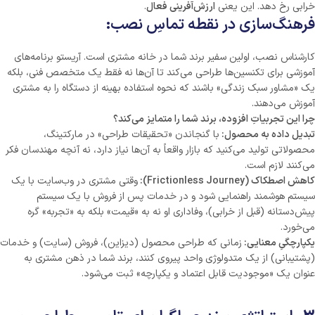
خرابی رخ دهد. این یعنی
ارزش‌آفرینی فعال
.
فرهنگ‌سازی در نقطه تماسِ نصب:
کارشناس نصب، اولین سفیر برند شما در خانه مشتری است. آریستو برنامه‌های
آموزشی برای تکنسین‌ها طراحی می‌کند تا آن‌ها نه فقط یک متخصص فنی، بلکه
یک «مشاور سبک زندگی» باشند که نحوه استفاده بهینه از دستگاه را به مشتری
آموزش می‌دهند.
چرا این تجربیاتِ افزوده، برند شما را متمایز می‌کند؟
تبدیل داده به محصول:
با گنجاندن «تحقیقات طراحی» در مارکتینگ،
محصولاتی تولید می‌کنید که بازار واقعاً به آن‌ها نیاز دارد، نه آنچه مهندسان فکر
می‌کنند لازم است.
کاهش اصطکاک
(Frictionless Journey)
:
وقتی مشتری در وب‌سایت با یک
سیستم هوشمند راهنمایی شود و در خدمات پس از فروش با یک سیستم
پیش‌دستانه (قبل از خرابی)، وفاداری او نه به «قیمت» بلکه به «تجربه» گره
می‌خورد.
یکپارچگیِ معنایی:
زمانی که طراحی محصول (دیزاین)، فروش (سایت) و خدمات
(پشتیبانی) از یک متدولوژی واحد پیروی کنند، برند شما در ذهن مشتری به
عنوان یک «موجودیت قابل اعتماد و یکپارچه» ثبت می‌شود.