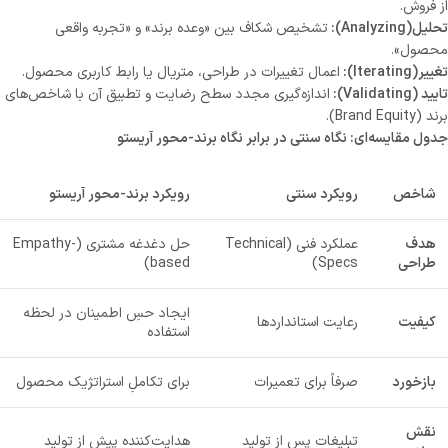
از فروش.
تحلیل
(Analyzing)
:
تشخیص شکاف بین «وعده برند» و «تجربه واقعی
محصول».
تغییر
(Iterating)
:
اعمال تغییرات در طراحی، متریال یا رابط کاربری محصول.
تایید
(Validating)
:
اندازه‌گیری مجدد سطح رضایت و تطبیق آن با شاخص‌های
برند (Brand Equity).
جدول مقایسه‌ای: نگاه سنتی در برابر نگاه برند-محور آریستو
شاخص
رویکرد سنتی
رویکرد برند-محور آریستو
هدف
عملکرد فنی (Technical
حل دغدغه مشتری (Empathy-
طراحی
Specs)
based)
ایجاد حسِ اطمینان در لحظه
کیفیت
رعایت استانداردها
استفاده
بازخورد
صرفاً برای تعمیرات
برای تکاملِ استراتژیک محصول
نقش
تبلیغات پس از تولید
هدایت‌کننده پیش از تولید