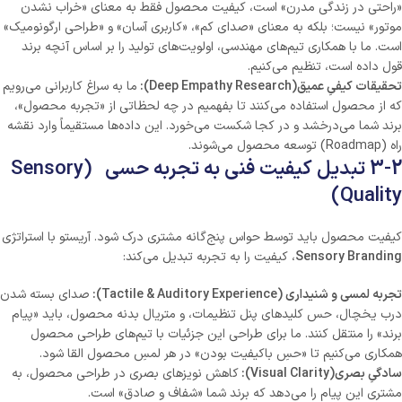
«راحتی در زندگی مدرن» است، کیفیت محصول فقط به معنای «خراب نشدن
موتور» نیست؛ بلکه به معنای «صدای کم»، «کاربری آسان» و «طراحی ارگونومیک»
است. ما با همکاری تیم‌های مهندسی، اولویت‌های تولید را بر اساس آنچه برند
قول داده است، تنظیم می‌کنیم.
تحقیقات کیفیِ عمیق
(Deep Empathy Research)
:
ما به سراغ کاربرانی می‌رویم
که از محصول استفاده می‌کنند تا بفهمیم در چه لحظاتی از «تجربه محصول»،
برند شما می‌درخشد و در کجا شکست می‌خورد. این داده‌ها مستقیماً وارد نقشه
راه (Roadmap) توسعه محصول می‌شوند.
3-2 تبدیل کیفیت فنی به تجربه حسی (Sensory
Quality)
کیفیت محصول باید توسط حواس پنج‌گانه مشتری درک شود. آریستو با استراتژی
Sensory Branding
، کیفیت را به تجربه تبدیل می‌کند:
تجربه لمسی و شنیداری
(Tactile & Auditory Experience)
:
صدای بسته شدن
درب یخچال، حس کلیدهای پنل تنظیمات، و متریال بدنه محصول، باید «پیام
برند» را منتقل کنند. ما برای طراحی این جزئیات با تیم‌های طراحی محصول
همکاری می‌کنیم تا «حسِ باکیفیت بودن» در هر لمسِ محصول القا شود.
سادگیِ بصری
(Visual Clarity)
:
کاهش نویزهای بصری در طراحی محصول، به
مشتری این پیام را می‌دهد که برند شما «شفاف و صادق» است.