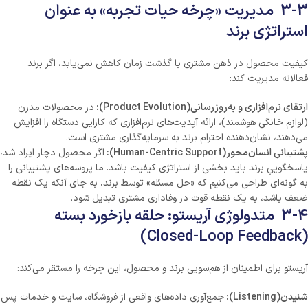
3-3 مدیریت «چرخه حیات تجربه» به عنوان
استراتژی برند
کیفیت محصول در ذهن مشتری با گذشت زمان کاهش نمی‌یابد، اگر برند
فعالانه مدیریت کند:
ارتقای نرم‌افزاری و به‌روزرسانی
(Product Evolution)
:
در محصولات مدرن
(لوازم خانگی هوشمند)، ارائه آپدیت‌های نرم‌افزاری که کارایی دستگاه را افزایش
می‌دهند، نشان‌دهنده احترام برند به سرمایه‌گذاری مشتری است.
پشتیبانیِ انسان‌محور
(Human-Centric Support)
:
اگر محصول دچار ایراد شد،
پاسخگوییِ برند باید بخشی از استراتژی کیفیت باشد. ما پروسه‌های پشتیبانی را
به گونه‌ای طراحی می‌کنیم که «حل مسئله» توسط برند، به جای آنکه یک نقطه
ضعف باشد، به یک نقطه قوت در وفاداری مشتری تبدیل شود.
3-4 متدولوژی آریستو: حلقه بازخورد بسته
(Closed-Loop Feedback)
آریستو برای اطمینان از هم‌سویی برند و محصول، این چرخه را مستقر می‌کند:
شنیدن
(Listening)
:
جمع‌آوری داده‌های واقعی از فروشگاه، سایت و خدمات پس