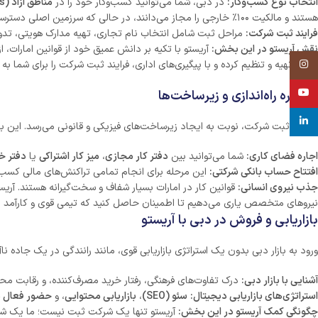
انتخاب نوع کسب‌وکار:
در دبی، شما می‌توانید کسب‌وکار خود را در
مناطق آزاد (Free Zones)
هستند و مالکیت ۱۰۰٪ خارجی را مجاز می‌دانند، در حالی که سرزمین اصلی دسترسی مستقیم به بازار محلی امارات را فراهم می‌کند. انتخاب صحیح از ابتدا می‌تواند تأثیر عمیقی بر آینده کسب‌وکار شما بگذارد.
فرایند ثبت شرکت:
مراحل ثبت شامل انتخاب نام تجاری، تهیه مدارک هویتی، تدوین 
نقش آریستو در این بخش:
آریستو با تکیه بر دانش عمیق خود از قوانین امارات، 
Instagram
لازم را تهیه و تنظیم کرده و با پیگیری‌های اداری، فرایند ثبت شرکت را برای شم
YouTube
مشاوره راه‌اندازی و زیرساخت‌ها
linkedin
پس از ثبت شرکت، نوبت به ایجاد زیرساخت‌های فیزیکی و قانونی می‌رسد. این
اجاره فضای کاری:
شما می‌توانید بین
دفتر کار مجازی
،
میز کار اشتراکی
یا
دفتر 
افتتاح حساب بانکی شرکتی:
این مرحله برای انجام تمامی تراکنش‌های مالی کسب‌و
جذب نیروی انسانی:
قوانین کار در امارات بسیار شفاف و سخت‌گیرانه هستند. آری
نیروهای متخصص یاری می‌دهیم تا اطمینان حاصل کنید که تیمی قوی و کارآمد دار
بازاریابی و فروش در دبی با آریستو
ورود به بازار دبی بدون یک استراتژی بازاریابی قوی، مانند رانندگی در یک جاده نا
آشنایی با بازار دبی:
درک تفاوت‌های فرهنگی، رفتار خرید مصرف‌کننده، و رقابت محل
استراتژی‌های بازاریابی دیجیتال:
سئو (SEO)
،
بازاریابی محتوایی
، و
حضور فعال د
چگونگی کمک آریستو در این بخش:
آریستو تنها یک شرکت ثبت نیست؛ ما یک شریک