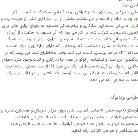
لحن صدا
یکی از بزرگترین مزایای انجام طراحی برندبوک این است که به کسب و کار
چارچوب، ثبات و انسجام می بخشد. بخشی از این سازگاری ناشی از
هویت برند و
ارزش های
آن است. این سازگاری و پیام رسانی منسجم به عنوان ابزاری عالی برای
تعیین شخصیت شرکت شما به کار می رود که اگر متعهد به استفاده از آن در
یک دوره زمانی خاص باشید ، اعتماد به برند و یادآوری بهتر از برند را به همراه
دارد. تحقیقات نشان داده است که برندهایی که دارای سازگاری و ثبات هستند
سالانه 23٪ درآمد بیشتری کسب می کنند. وقتی مخاطبان شما می بینند که در
رنگبندی، تن صدا و استفاده از لوگو در همه جا سازگاری و ثبات وجود دارد، سطح
بالایی از حرفه ای گری به مخاطبان ارائه می شود لذا از دید مشتریان شما برند
قابل اعتماد و با ثبات به نظر می رسید. آریستو خدمات زیر را در قالب برندبوک یا
بصورت مجزی ارائه می دهد.
طراحی برندبوک
آریستو با بهره مندی از سابقه فعالیت های برون مرزی خویش و همچنین تجربه و
تخصص طراحان و معماران این تیم قادر است خدمات طراحی خلاقانه و
منحصر به فردی در چهار حوزه طراحی گرافیکی، طراحی داخلی، طراحی غرفه
نمایشگاهی و طراحی کاراکتر ارائه نماید.