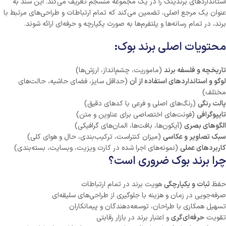
استانداردهای برندینگ را در یک مجموعه منسجم تعریف می‌کند. این سند به
عنوان یک مرجع اصلی، تضمین می‌کند که تمام ارتباطات و طراحی‌های مرتبط با
برند، در تمام رسانه‌ها و پلتفرم‌ها به صورت یکپارچه و حرفه‌ای ارائه شوند.
محتویات اصلی برند بوک:
تاریخچه و فلسفه برند
(ماموریت، چشم‌انداز، ارزش‌ها)
لوگو و استانداردهای استفاده از آن
(حداقل سایز، فضای حاشیه، حالت‌های
مختلف)
پالت رنگی
(رنگ‌های اصلی و فرعی با کدهای دقیق)
تایپوگرافی
(فونت‌های اختصاصی برای عناوین و متن)
الگوهای بصری
(آیکون‌ها، بافت‌ها، المان‌های گرافیکی)
سبک تصاویر و عکاسی
(میزان کنتراست، ترکیب‌بندی، حال و هوای کلی)
کاربردهای عملی
(نمونه‌های اجرا شده در کارت ویزیت، وبسایت، بسته‌بندی)
چرا برند بوک ضروری است؟
حفظ
ثبات و یکپارچگی
هویت برند در تمام ارتباطات
صرفه‌جویی در زمان و هزینه با جلوگیری از طراحی‌های سلیقه‌ای
تسهیل همکاری با طراحان، توسعه‌دهندگان و پیمانکاران
تقویت
حرفه‌ای‌گری
و اعتبار برند در بازار رقابتی