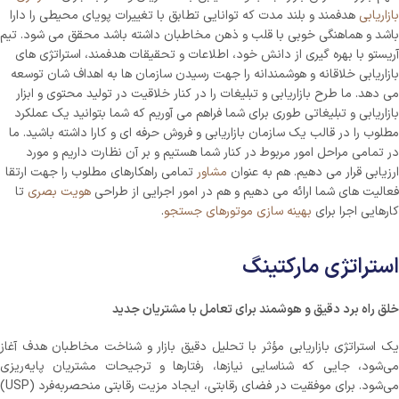
بازاریابی
هدفمند و بلند مدت که توانایی تطابق با تغییرات پویای محیطی را دارا
باشد و هماهنگی خوبی با قلب و ذهن مخاطبان داشته باشد محقق می شود. تیم
آریستو با بهره گیری از دانش خود، اطلاعات و تحقیقات هدفمند، استراتژی های
بازاریابی خلاقانه و هوشمندانه را جهت رسیدن سازمان ها به اهداف شان توسعه
می دهد. ما طرح بازاریابی و تبلیغات را در کنار خلاقیت در تولید محتوی و ابزار
بازاریابی و تبلیغاتی طوری برای شما فراهم می آوریم که شما بتوانید یک عملکرد
مطلوب را در قالب یک سازمان بازاریابی و فروش حرفه ای و کارا داشته باشید. ما
در تمامی مراحل امور مربوط در کنار شما هستیم و بر آن نظارت داریم و مورد
ارزیابی قرار می دهیم. هم به عنوان
مشاور
تمامی راهکارهای مطلوب را جهت ارتقا
فعالیت های شما ارائه می دهیم و هم در امور اجرایی از طراحی
هویت بصری
تا
کارهایی اجرا برای
بهینه سازی موتورهای جستجو
.
استراتژی مارکتینگ
خلق راه برد دقیق و هوشمند برای تعامل با مشتریان جدید
یک استراتژی بازاریابی مؤثر با تحلیل دقیق بازار و شناخت مخاطبان هدف آغاز
می‌شود، جایی که شناسایی نیازها، رفتارها و ترجیحات مشتریان پایه‌ریزی
می‌شود. برای موفقیت در فضای رقابتی، ایجاد مزیت رقابتی منحصربه‌فرد (USP)