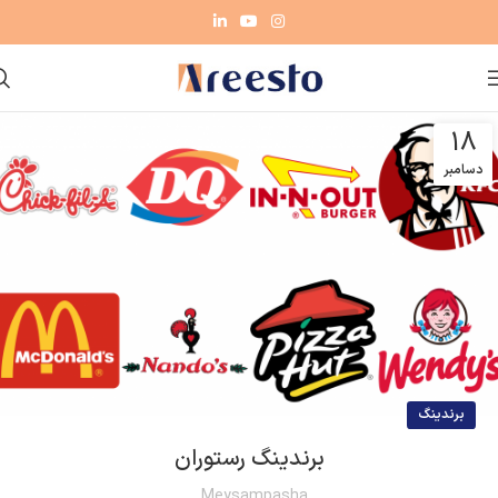
18
دسامبر
برندینگ
برندینگ رستوران
Meysampasha