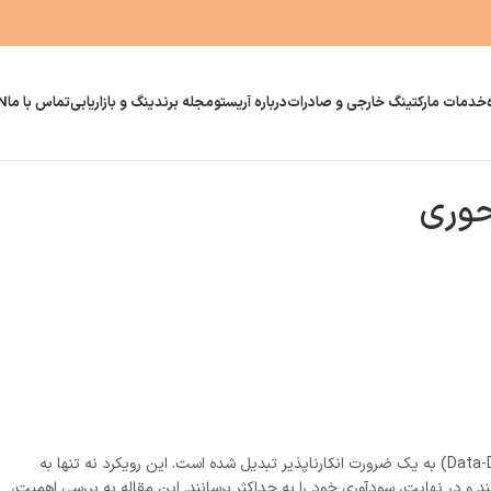
خدمات مارکتینگ خارجی و صادرات
درباره آریستو
مجله برندینگ و بازاریابی
تماس با ما
N
محوری
با رویکرد داده‌محور (Data-Driven Marketing Strategy) به یک ضرورت انکارناپذیر تبدیل شده است. این رویکرد نه تنها به
ند و در نهایت، سودآوری خود را به حداکثر برسانند. این مقاله به بررسی اهمیت،