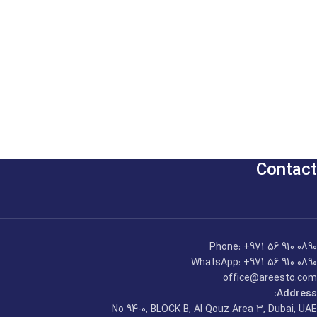
Contact
Phone: +971 56 910 0890
WhatsApp: +971 56 910 0890
office@areesto.com
Address:
No 94-0, BLOCK B, Al Qouz Area 3, Dubai, UAE