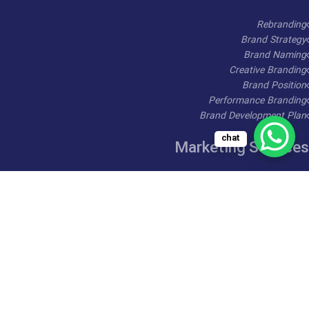
Rebranding
Brand Strategy
Brand Naming
Creative Branding
Brand Position
Performance Branding
Brand Development Plan
chat
Marketing Services
Marketing Management
Printing Management
Product Testing
Influencer Marketing
Lead Generation
Social Media Video